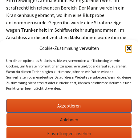
Ein freiwilliger Atemalkoholtest ergab einen Wert im
strafrechtlich relevanten Bereich. Der Mann wurde in ein
Krankenhaus gebracht, wo ihm eine Blutprobe
entnommen wurde. Gegen ihn wurde eine Strafanzeige
wegen Trunkenheit im Schiffsverkehr aufgenommen. Im
Anschluss an die polizeilichen Maßnahmen wurde ihm die
Weiterfahrt untersagt.
Cookie-Zustimmung verwalten
Beitragszähler (seit 02/03/2026, ohne Bots, Inkognito-Leser und
Um dir ein optimales Erlebnis zu bieten, verwenden wir Technologien wie
Cookie-Ablehner):
9
Cookies, um Geräteinformationen zu speichern und/oder darauf zuzugreifen.
Wenn du diesen Technologien zustimmst, können wir Daten wie das
Surfverhalten oder eindeutige IDs auf dieser Website verarbeiten. Wenn du deine
Zustimmung nicht erteilst oder zurückziehst, können bestimmte Merkmale und
Funktionen beeinträchtigt werden.
Beitragsnavigation
←
Rathaus: Online-Umfrage zum Radverkehr in
Werder von 11. August bis 14. September
Akzeptieren
Naturschutzfonds Brandenburg: Insekten hautnah
in den Glindower Alpen
→
Ablehnen
Einstellungen ansehen