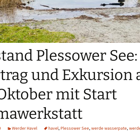
tand Plessower See:
trag und Exkursion
 Oktober mit Start
mawerkstatt
0
Werder Havel
havel
,
Plessower See
,
werde wasserpate
,
werd