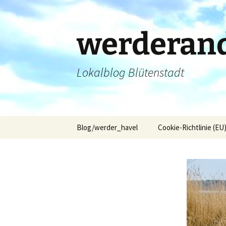
Zum
Inhalt
springen
werderand
Lokalblog Blütenstadt
Blog/werder_havel
Cookie-Richtlinie (EU