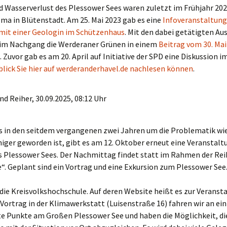
 Wasserverlust des Plessower Sees waren zuletzt im Frühjahr 202
ma in Blütenstadt. Am 25. Mai 2023 gab es eine
Infoveranstaltung
mit einer Geologin im Schützenhaus
. Mit den dabei getätigten A
 im Nachgang die Werderaner Grünen in einem
Beitrag vom 30. Mai
. Zuvor gab es am 20. April auf Initiative der SPD eine Diskussion i
lick Sie hier auf werderanderhavel.de nachlesen können
.
d Reiher, 30.09.2025, 08:12 Uhr
 in den seitdem vergangenen zwei Jahren um die Problematik wi
higer geworden ist, gibt es am 12. Oktober erneut eine Veranstal
s Plessower Sees. Der Nachmittag findet statt im Rahmen der Re
. Geplant sind ein Vortrag und eine Exkursion zum Plessower See
 die Kreisvolkshochschule. Auf deren Website heißt es zur Veranst
ortrag in der Klimawerkstatt (Luisenstraße 16) fahren wir an ei
te Punkte am Großen Plessower See und haben die Möglichkeit, di