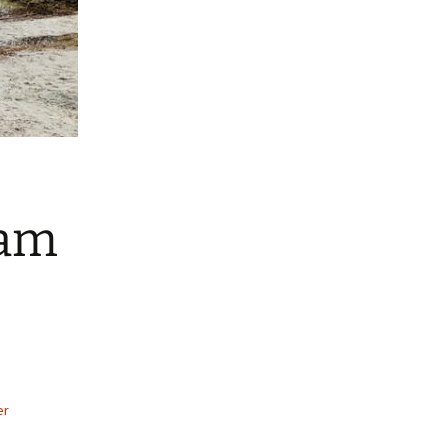
 am
er