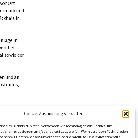
 vor Ort
ckermark und
ckhalt in
nlage in
ovember
l sowie der
en und an
ostenlos,
Cookie-Zustimmung verwalten
timales Erlebnis zu bieten, verwenden wir Technologien wie Cookies, um
9
ationen zu speichern und/oder darauf zuzugreifen. Wenn du diesen Technologien
nnen wir Daten wie das Surfverhalten oder eindeutige IDs auf dieser Website