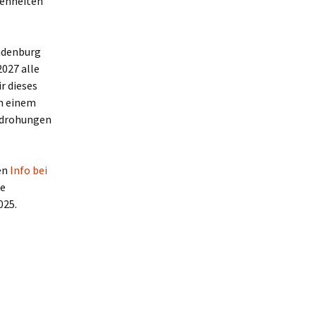
genheiten
andenburg
2027 alle
r dieses
in einem
edrohungen
en
Info bei
ie
025.