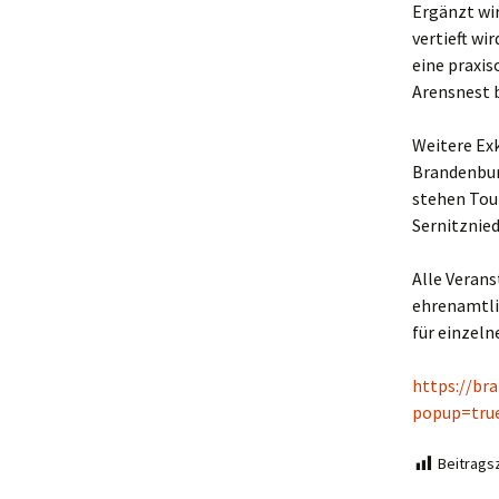
Ergänzt wir
vertieft wi
eine praxi
Arensnest 
Weitere Ex
Brandenbur
stehen Tou
Sernitznie
Alle Veran
ehrenamtli
für einzeln
https://br
popup=tru
Beitragsz