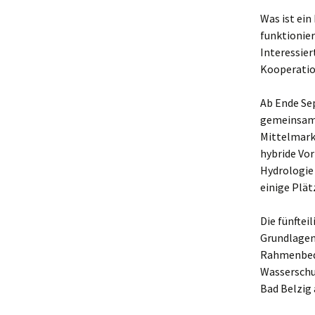
Was ist ein
funktionie
Interessier
Kooperatio
Ab Ende Se
gemeinsame
Mittelmark
hybride Vo
Hydrologie 
einige Plätz
Die fünftei
Grundlagen
Rahmenbedi
Wasserschut
Bad Belzig 