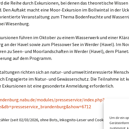
d die Reihe durch Exkursionen, bei denen das theoretische Wissen
rd. Den Auftakt macht eine Moor-Exkursion im Bollwintal in der U
sorientierte Veranstaltung zum Thema Bodenfeuchte und Wasserrü
bei Wiesenburg.
kursionen führen im Oktober zu einem Wasserwerk und einer Klära
g an der Havel sowie zum Plessower See in Werder (Havel). Im N
ren zu Seen- und Moorlandschaften in Werder (Havel), dem Planeta
derung auf dem Programm.
staltungen richten sich an natur- und umweltinteressierte Mensch
ch Engagierte im Natur- und Gewässerschutz. Die Teilnahme ist k
e Exkursionen ist eine gesonderte Anmeldung erforderlich.
andenburg.nabu.de/modules/presseservice/index.php?
e&db=presseservice_brandenburg&show=6712
Um dir ein op
ähler (seit 02/03/2026, ohne Bots, Inkognito-Leser und Cookie-Ablehner):
2
Geräteinform
zustimmst, kö