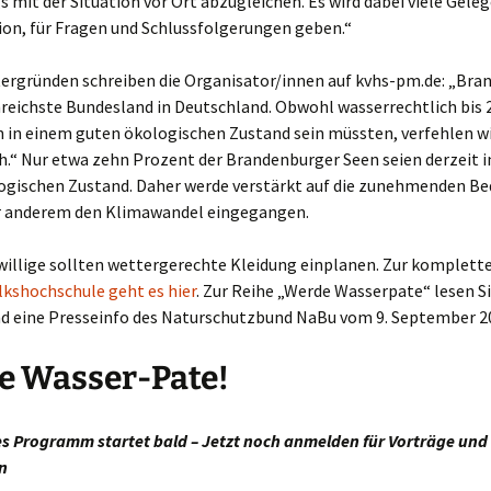
s mit der Situation vor Ort abzugleichen. Es wird dabei viele Gele
ion, für Fragen und Schlussfolgerungen geben.“
tergründen schreiben die Organisator/innen auf kvhs-pm.de: „Br
nreichste Bundesland in Deutschland. Obwohl wasserrechtlich bis 
 in einem guten ökologischen Zustand sein müssten, verfehlen wi
ch.“ Nur etwa zehn Prozent der Brandenburger Seen seien derzeit 
ogischen Zustand. Daher werde verstärkt auf die zunehmenden B
r anderem den Klimawandel eingegangen.
illige sollten wettergerechte Kleidung einplanen. Zur komplett
lkshochschule geht es hier
. Zur Reihe „Werde Wasserpate“ lesen S
d eine Presseinfo des Naturschutzbund NaBu vom 9. September 2
e Wasser-Pate!
es Programm startet bald – Jetzt noch anmelden für Vorträge und
n