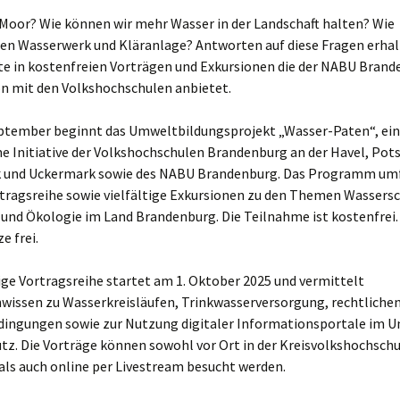
 Moor? Wie können wir mehr Wasser in der Landschaft halten? Wie
ren Wasserwerk und Kläranlage? Antworten auf diese Fragen erha
te in kostenfreien Vorträgen und Exkursionen die der NABU Brand
n mit den Volkshochschulen anbietet.
ptember beginnt das Umweltbildungsprojekt „Wasser-Paten“, ei
 Initiative der Volkshochschulen Brandenburg an der Havel, Po
 und Uckermark sowie des NABU Brandenburg. Das Programm umf
rtragsreihe sowie vielfältige Exkursionen zu den Themen Wassers
und Ökologie im Land Brandenburg. Die Teilnahme ist kostenfrei.
e frei.
lige Vortragsreihe startet am 1. Oktober 2025 und vermittelt
wissen zu Wasserkreisläufen, Trinkwasserversorgung, rechtliche
ngungen sowie zur Nutzung digitaler Informationsportale im U
z. Die Vorträge können sowohl vor Ort in der Kreisvolkshochschu
als auch online per Livestream besucht werden.