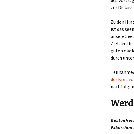
des Vortrag
zur Diskuss
Zu den Hin
ist das see
unsere Seen
Ziel deutli
guten ökol
durch unte
Teilnahmew
der Kreisvo
nachfolgen
Werd
Kostenfrei
Exkursione