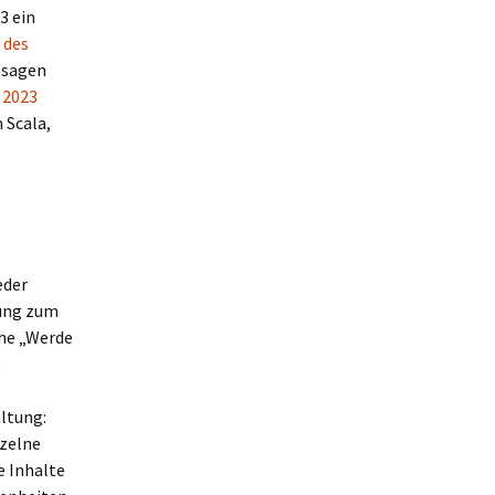
3 ein
 des
ussagen
 2023
m Scala,
eder
tung zum
ihe „Werde
.
altung:
nzelne
e Inhalte