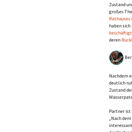
Zustand und
großes The
Rathauses 
haben sich
beschäftigt
deren
Rückb
Bern
Nachdem es
deutlich ru
Zustand de
Wasserpate“
Partner ist
„Nach dem V
interessan