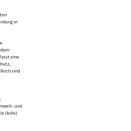
lten
enburg in
ne
tsdam-
asst eine
chutz,
 Noch sind
n
mwelt- und
le (kvhs)