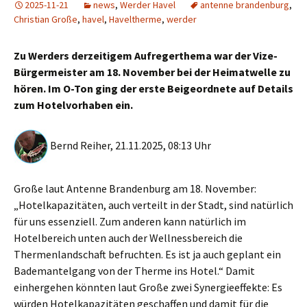
2025-11-21
news
,
Werder Havel
antenne brandenburg
,
Christian Große
,
havel
,
Haveltherme
,
werder
Zu Werders derzeitigem Aufregerthema war der Vize-
Bürgermeister am 18. November bei der Heimatwelle zu
hören. Im O-Ton ging der erste Beigeordnete auf Details
zum Hotelvorhaben ein.
Bernd Reiher, 21.11.2025, 08:13 Uhr
Große laut Antenne Brandenburg am 18. November:
„Hotelkapazitäten, auch verteilt in der Stadt, sind natürlich
für uns essenziell. Zum anderen kann natürlich im
Hotelbereich unten auch der Wellnessbereich die
Thermenlandschaft befruchten. Es ist ja auch geplant ein
Bademantelgang von der Therme ins Hotel.“ Damit
einhergehen könnten laut Große zwei Synergieeffekte: Es
würden Hotelkapazitäten geschaffen und damit für die