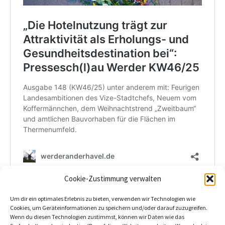
Cookie-Zustimmung verwalten
Beitragszähler (seit 02/03/2026, ohne Bots, Inkognito-Leser und
Um dir ein optimales Erlebnis zu bieten, verwenden wir Technologien wie
Cookie-Ablehner):
29
Cookies, um Geräteinformationen zu speichern und/oder darauf zuzugreifen.
Wenn du diesen Technologien zustimmst, können wir Daten wie das