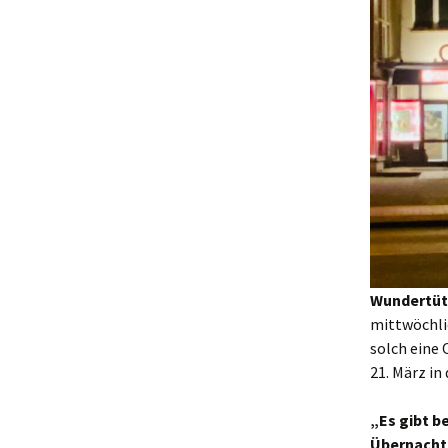
Wundertüt
mittwöchli
solch eine
21. März in
„Es gibt b
Übernacht