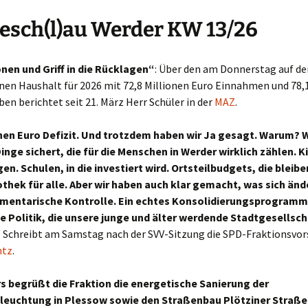
esch(l)au Werder KW 13/26
onen und Griff in die Rücklagen“
: Über den am Donnerstag auf de
nen Haushalt für 2026 mit 72,8 Millionen Euro Einnahmen und 78,1
en berichtet seit 21. März Herr Schüler in der
MAZ
.
onen Euro Defizit. Und trotzdem haben wir Ja gesagt. Warum? W
inge sichert, die für die Menschen in Werder wirklich zählen. K
n. Schulen, in die investiert wird. Ortsteilbudgets, die bleibe
othek für alle. Aber wir haben auch klar gemacht, was sich än
amentarische Kontrolle. Ein echtes Konsolidierungsprogramm
ne Politik, die unsere junge und älter werdende Stadtgesellsch
: Schreibt am Samstag nach der SVV-Sitzung die SPD-Fraktionsvor
ntz
.
 begrüßt die Fraktion die energetische Sanierung der
euchtung in Plessow sowie den Straßenbau Plötziner Straße.