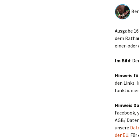
Bern
Ausgabe 16
dem Rathau
einen oder
Im Bild
: De
Hinweis fü
den Links. 
funktionier
Hinweis D
Facebook, y
AGB/ Daten
unsere
Dat
der EU
. Für