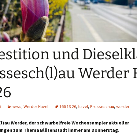
estition und Dieselkl
ssesch(l)au Werder
26
6
news
,
Werder Havel
166 13 26
,
havel
,
Presseschau
,
werder
l)au Werder, der schwurbelfreie Wochensampler aktueller
ngen zum Thema Blütenstadt immer am Donnerstag.