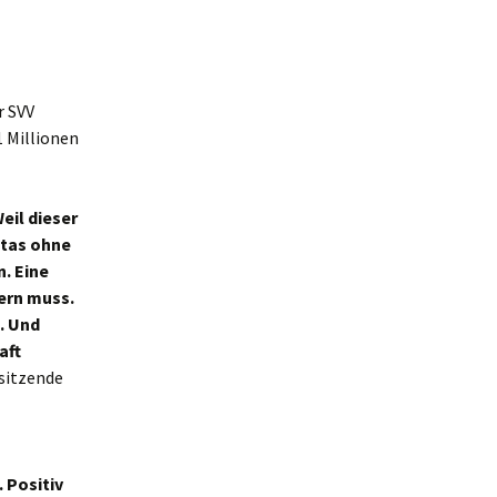
r SVV
 Millionen
eil dieser
itas ohne
n. Eine
dern muss.
. Und
aft
sitzende
 Positiv