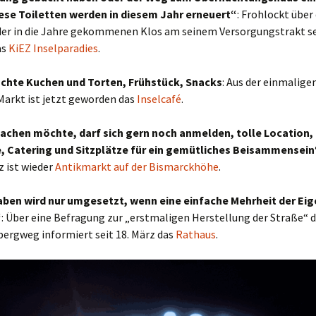
Diese Toiletten werden in diesem Jahr erneuert“
: Frohlockt über 
der in die Jahre gekommenen Klos am seinem Versorgungstrakt se
as
KiEZ Inselparadies
.
hte Kuchen und Torten, Frühstück, Snacks
: Aus der einmalige
Markt ist jetzt geworden das
Inselcafé
.
chen möchte, darf sich gern noch anmelden, tolle Location
, Catering und Sitzplätze für ein gemütliches Beisammensein
z ist wieder
Antikmarkt auf der Bismarckhöhe
.
ben wird nur umgesetzt, wenn eine einfache Mehrheit der Ei
“
: Über eine Befragung zur „erstmaligen Herstellung der Straße“ 
ergweg informiert seit 18. März das
Rathaus
.