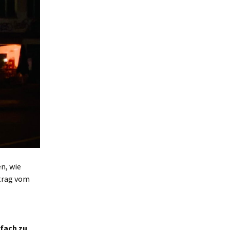
n, wie
itrag vom
fach zu