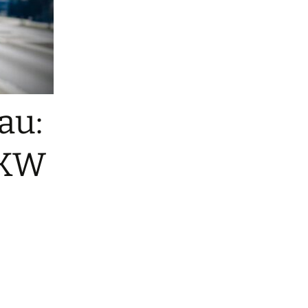
au:
 KW