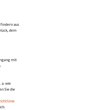
findern aus
lück, dem
Umgang mit
n
 a. wie
n Sie die
ichtlinie
ich.