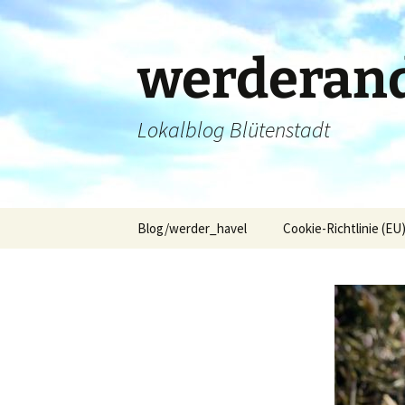
Zum
Inhalt
springen
werderand
Lokalblog Blütenstadt
Blog/werder_havel
Cookie-Richtlinie (EU