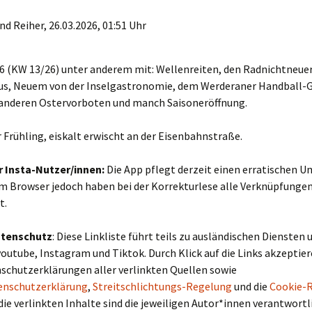
d Reiher, 26.03.2026, 01:51 Uhr
6 (KW 13/26) unter anderem mit: Wellenreiten, den Radnichtneuer
s, Neuem von der Inselgastronomie, dem Werderaner Handball-G
 anderen Ostervorboten und manch Saisoneröffnung.
r Frühling, eiskalt erwischt an der Eisenbahnstraße.
r Insta-Nutzer/innen:
Die App pflegt derzeit einen erratischen 
Im Browser jedoch haben bei der Korrekturlese alle Verknüpfunge
t.
atenschutz
: Diese Linkliste führt teils zu ausländischen Diensten u.
outube, Instagram und Tiktok. Durch Klick auf die Links akzeptiere
schutzerklärungen aller verlinkten Quellen sowie
enschutzerklärung
,
Streitschlichtungs-Regelung
und die
Cookie-R
 die verlinkten Inhalte sind die jeweiligen Autor*innen verantwortl