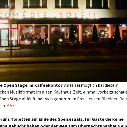
e Open Stage im Kaffeekontor
: Alles sei möglich bei diesem
chen Musikformat im alten Kaufhaus. Zeit, einmal vorbeizuschaue
 Open Stage abläuft, hat sich genommen Frau Jensen für einen Be
 der
MAZ
.
ei uns Toiletten am Ende des Speisesaals, für Gäste die keine
ung gebucht haben oder der Weg zum Übernachtungshaus ein