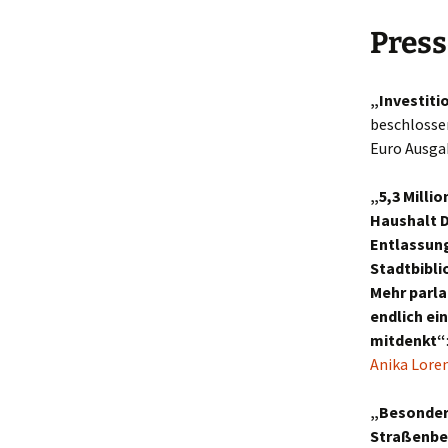
Press
„Investiti
beschlosse
Euro Ausgab
„5,3 Milli
Haushalt D
Entlassunge
Stadtbibli
Mehr parl
endlich ei
mitdenkt“
Anika Lore
„Besonders
Straßenbel