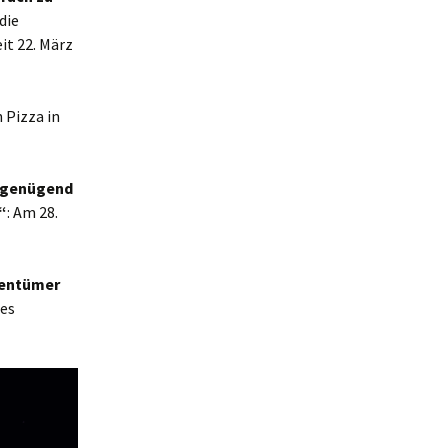
die
it 22. März
n Pizza in
, genügend
“
: Am 28.
gentümer
des