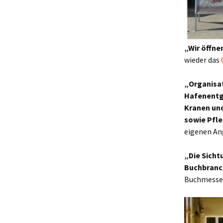
„Wir öffne
wieder das
„Organisa
Hafenentge
Kranen und
sowie Pfl
eigenen An
„Die Sicht
Buchbranch
Buchmesse 