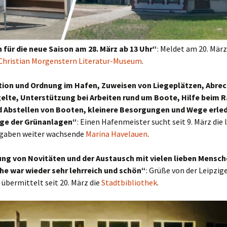
n für die neue Saison am 28. März ab 13 Uhr“
: Meldet am 20. März
Christian Morgenstern Literatur-Museum
.
tion und Ordnung im Hafen, Zuweisen von Liegeplätzen, Abre
lte, Unterstützung bei Arbeiten rund um Boote, Hilfe beim R
 Abstellen von Booten, kleinere Besorgungen und Wege erle
ege der Grünanlagen“
: Einen Hafenmeister sucht seit 9. März die 
gaben weiter wachsende
Marina Havelauen
.
ung von Novitäten und der Austausch mit vielen lieben Mensch
e war wieder sehr lehrreich und schön“
: Grüße von der Leipzig
übermittelt seit 20. März die
Stadtbibliothek
.