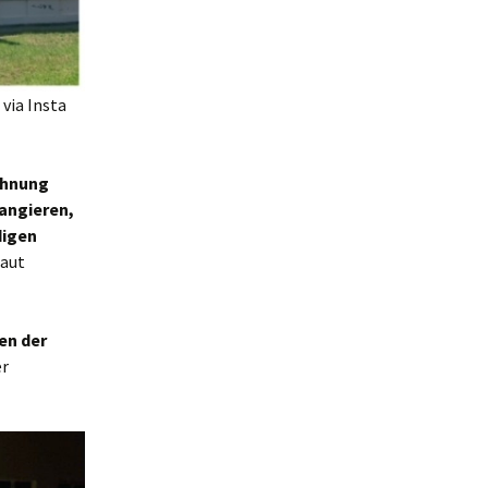
 via Insta
chnung
angieren,
digen
laut
en der
er