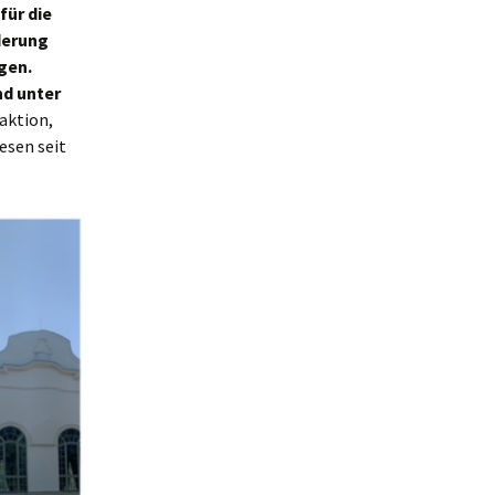
für die
derung
gen.
nd unter
aktion,
esen seit