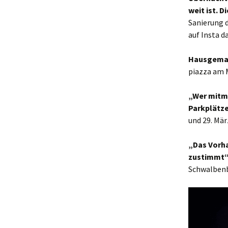
weit ist. 
Sanierung 
auf Insta d
Hausgemac
piazza am 
„Wer mitma
Parkplätze
und 29. Mär
„Das Vorha
zustimmt
Schwalbenb