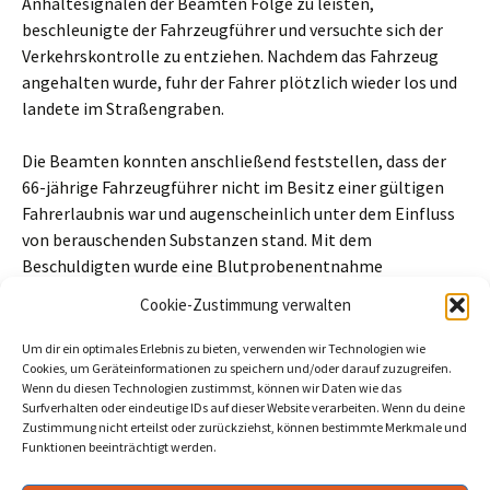
Anhaltesignalen der Beamten Folge zu leisten,
beschleunigte der Fahrzeugführer und versuchte sich der
Verkehrskontrolle zu entziehen. Nachdem das Fahrzeug
angehalten wurde, fuhr der Fahrer plötzlich wieder los und
landete im Straßengraben.
Die Beamten konnten anschließend feststellen, dass der
66-jährige Fahrzeugführer nicht im Besitz einer gültigen
Fahrerlaubnis war und augenscheinlich unter dem Einfluss
von berauschenden Substanzen stand. Mit dem
Beschuldigten wurde eine Blutprobenentnahme
durchgeführt. Sein PKW wurde als Tatmittel sichergestellt.
Cookie-Zustimmung verwalten
Beitragszähler (seit 02/03/2026, ohne Bots, Inkognito-Leser und
Um dir ein optimales Erlebnis zu bieten, verwenden wir Technologien wie
Cookie-Ablehner):
71
Cookies, um Geräteinformationen zu speichern und/oder darauf zuzugreifen.
Wenn du diesen Technologien zustimmst, können wir Daten wie das
Surfverhalten oder eindeutige IDs auf dieser Website verarbeiten. Wenn du deine
Zustimmung nicht erteilst oder zurückziehst, können bestimmte Merkmale und
Funktionen beeinträchtigt werden.
Beitragsnavigation
←
Rathaus: Neue Spielfläche in der Moosfennstraße