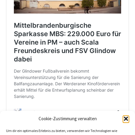
Cookie-Zustimmung verwalten
Beitragszähler (seit 02/03/2026, ohne Bots, Inkognito-Leser und
Um dir ein optimales Erlebnis zu bieten, verwenden wir Technologien wie