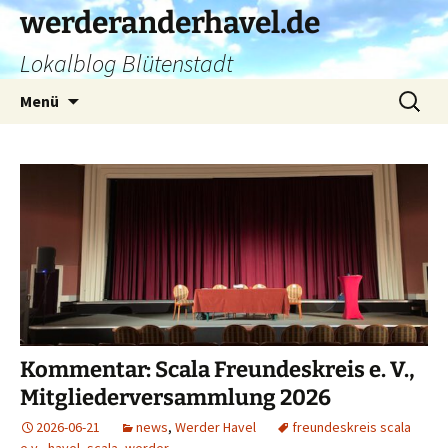
Zum
werderanderhavel.de
Inhalt
Lokalblog Blütenstadt
springen
Suchen
Menü
nach:
Kommentar: Scala Freundeskreis e. V.,
Mitgliederversammlung 2026
2026-06-21
news
,
Werder Havel
freundeskreis scala