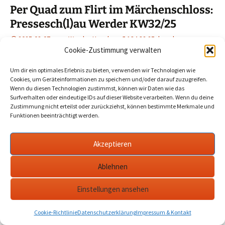
Per Quad zum Flirt im Märchenschloss:
Pressesch(l)au Werder KW32/25
2025-08-07
Werder Havel
134 32 25
,
havel
,
Presseschau
,
werder
Cookie-Zustimmung verwalten
Um dir ein optimales Erlebnis zu bieten, verwenden wir Technologien wie
Ausgabe 134 (KW32/25) u. a. mit: dem möglichen Ende der
Cookies, um Geräteinformationen zu speichern und/oder darauf zuzugreifen.
Bauarbeiten auf der Havelbrücke, einem verschwundenen
Wenn du diesen Technologien zustimmst, können wir Daten wie das
Surfverhalten oder eindeutige IDs auf dieser Website verarbeiten. Wenn du deine
Vierrad-Moped und eventuell nicht ganz regelkonformen
Zustimmung nicht erteilst oder zurückziehst, können bestimmte Merkmale und
Handlungen der PM-Abgeordneten L.…
mehr
Funktionen beeinträchtigt werden.
Akzeptieren
Datenschutzerklärung
werderanderhavel.de
Ablehnen
Einstellungen ansehen
Cookie-Richtlinie
Datenschutzerklärung
Impressum & Kontakt