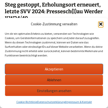
Steg gestoppt, Erholungsort erneuert,
letzte SVV 2024: Pressesch(l)au Werder
KW24/49
Cookie-Zustimmung verwalten
2024-12-05
Werder Havel
24 49 99
,
havel
,
Presseschau
,
werder
Um dir ein optimales Erlebnis zu bieten, verwenden wir Technologien wie
Cookies, um Geräteinformationen zu speichern und/oder darauf zuzugreifen.
Wenn du diesen Technologien zustimmst, können wir Daten wie das
Ausgabe 99 (KW24/49) unter anderem mit: Zirkus, Grünkohl,
Surfverhalten oder eindeutige IDs auf dieser Website verarbeiten. Wenn du deine
einem Lebensfragenworkshop, Element of Crime und dem
Zustimmung nicht erteilst oder zurückziehst, können bestimmte Merkmale und
Jazzcafé von Petzow.…
mehr
Funktionen beeinträchtigt werden.
Akzeptieren
Datenschutzerklärung
werderanderhavel.de
Ablehnen
Einstellungen ansehen
Cookie-Richtlinie
Datenschutzerklärung
Impressum & Kontakt