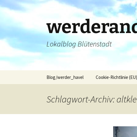
Zum
Inhalt
springen
werderand
Lokalblog Blütenstadt
Blog/werder_havel
Cookie-Richtlinie (EU
Schlagwort-Archiv: altkle