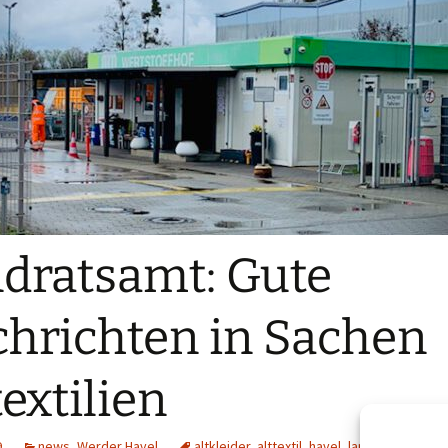
dratsamt: Gute
hrichten in Sachen
textilien
9
news
,
Werder Havel
altkleider
,
alttextil
,
havel
,
landratsamt
,
we