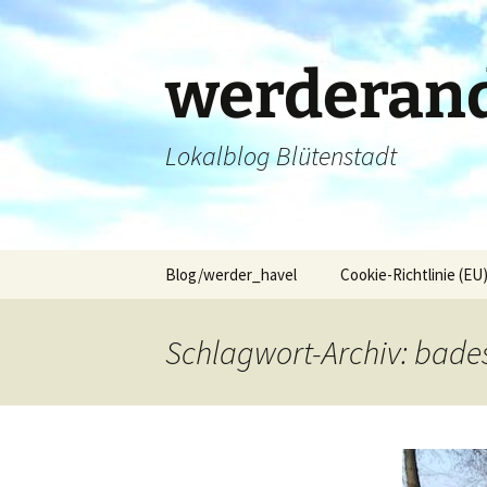
Zum
Inhalt
springen
werderand
Lokalblog Blütenstadt
Blog/werder_havel
Cookie-Richtlinie (EU
Schlagwort-Archiv: bades