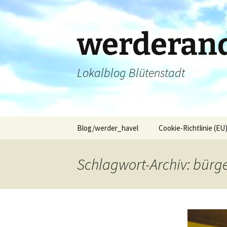
Zum
Inhalt
springen
werderand
Lokalblog Blütenstadt
Blog/werder_havel
Cookie-Richtlinie (EU
Schlagwort-Archiv: bürg