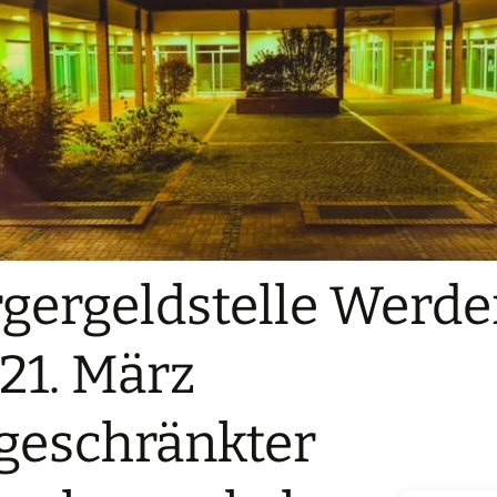
gergeldstelle Werde
-21. März
geschränkter