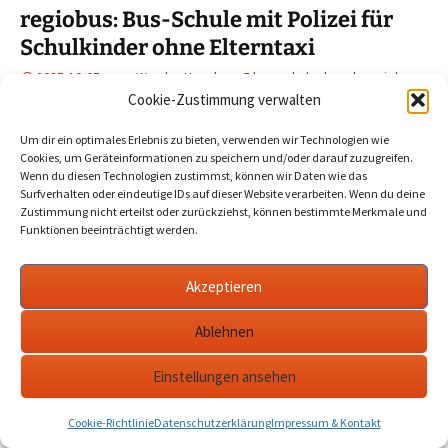
regiobus: Bus-Schule mit Polizei für
Schulkinder ohne Elterntaxi
2025-10-05
Werder Havel
bus schule
,
havel
,
regiobus
pm
,
werder
Cookie-Zustimmung verwalten
Um dir ein optimales Erlebnis zu bieten, verwenden wir Technologien wie
Elterntaxis nerven nicht nur, sondern sind auch ein
Cookies, um Geräteinformationen zu speichern und/oder darauf zuzugreifen.
Bärendienst für die Selbstständigkeit der so kutschierten
Wenn du diesen Technologien zustimmst, können wir Daten wie das
Surfverhalten oder eindeutige IDs auf dieser Website verarbeiten. Wenn du deine
Kinder. Für Schüler, die ohne Elterntaxi mobil sein sollen
Zustimmung nicht erteilst oder zurückziehst, können bestimmte Merkmale und
oder wollen, hat regiobus PM eine Bus-Schule organisiert.
Funktionen beeinträchtigt werden.
…
mehr
Akzeptieren
Ablehnen
Datenschutzerklärung
werderanderhavel.de
Einstellungen ansehen
Cookie-Richtlinie
Datenschutzerklärung
Impressum & Kontakt