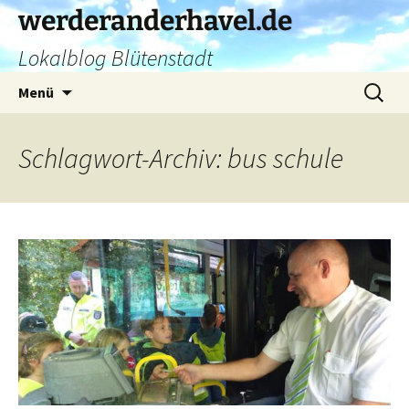
Zum
werderanderhavel.de
Inhalt
Lokalblog Blütenstadt
springen
Suchen
Menü
nach:
Schlagwort-Archiv: bus schule