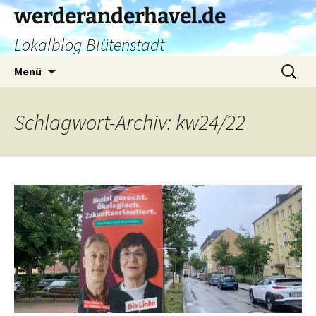
Zum
werderanderhavel.de
Inhalt
Lokalblog Blütenstadt
springen
Suchen
Menü
nach:
Schlagwort-Archiv: kw24/22