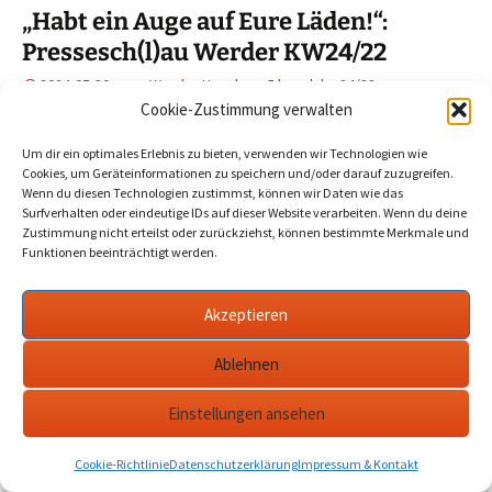
„Habt ein Auge auf Eure Läden!“:
Pressesch(l)au Werder KW24/22
2024-05-30
Werder Havel
havel
,
kw24/22
,
Presseschau
,
werder
Cookie-Zustimmung verwalten
Um dir ein optimales Erlebnis zu bieten, verwenden wir Technologien wie
KW24/22 u.a. mit: einer Kulturschau, dem Ortsbeirat
Cookies, um Geräteinformationen zu speichern und/oder darauf zuzugreifen.
Petzow, Wetter aus Töplitz, einem Kneipenbruch in
Wenn du diesen Technologien zustimmst, können wir Daten wie das
Surfverhalten oder eindeutige IDs auf dieser Website verarbeiten. Wenn du deine
Glindow, Feuerwehrfest Derwitz, dem AWO-Jubiläum und
Zustimmung nicht erteilst oder zurückziehst, können bestimmte Merkmale und
einer verschwundenen Café-Kasse auf der Insel.…
mehr
Funktionen beeinträchtigt werden.
Akzeptieren
Datenschutzerklärung
werderanderhavel.de
Ablehnen
Einstellungen ansehen
Cookie-Richtlinie
Datenschutzerklärung
Impressum & Kontakt