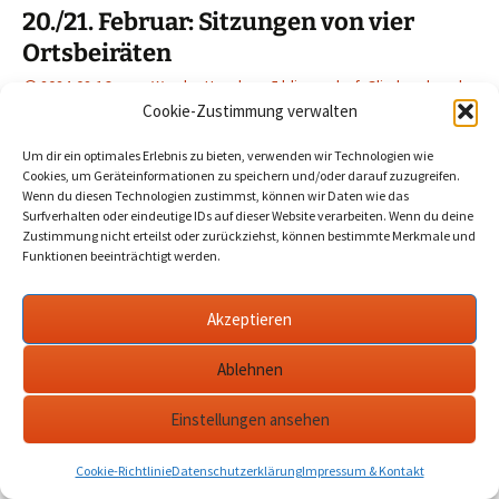
20./21. Februar: Sitzungen von vier
Ortsbeiräten
2024-02-16
Werder Havel
bliesendorf
,
Glindow
,
havel
,
Kemnitz
,
ortsbeirat
,
Töplitz
,
werder
Cookie-Zustimmung verwalten
Um dir ein optimales Erlebnis zu bieten, verwenden wir Technologien wie
Am 20. und 21. tagen in der Blütenstadt einige Ortsbeiräte.
Cookies, um Geräteinformationen zu speichern und/oder darauf zuzugreifen.
Dran sind diesmal Kemnitz, Bliesendorf, Töplitz und
Wenn du diesen Technologien zustimmst, können wir Daten wie das
Surfverhalten oder eindeutige IDs auf dieser Website verarbeiten. Wenn du deine
Glindow.…
mehr
Zustimmung nicht erteilst oder zurückziehst, können bestimmte Merkmale und
Funktionen beeinträchtigt werden.
Akzeptieren
Datenschutzerklärung
werderanderhavel.de
Ablehnen
Einstellungen ansehen
Cookie-Richtlinie
Datenschutzerklärung
Impressum & Kontakt