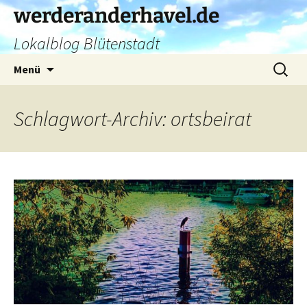
Zum
werderanderhavel.de
Inhalt
Lokalblog Blütenstadt
springen
Suchen
Menü
nach:
Schlagwort-Archiv: ortsbeirat