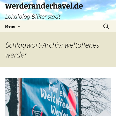
Zum
werderanderhavel.de
Inhalt
Lokalblog Blütenstadt
springen
Suchen
Menü
nach:
Schlagwort-Archiv: weltoffenes
werder