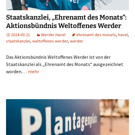
Staatskanzlei, „Ehrenamt des Monats“:
Aktionsbündnis Weltoffenes Werder
2024-03-21
Werder Havel
ehrenamt des monats
,
havel
,
staatskanzlei
,
weltoffenes werder
,
werder
Das Aktionsbündnis Weltoffenes Werder ist von der
Staatskanzlei als „Ehrenamt des Monats“ ausgezeichnet
worden.…
mehr