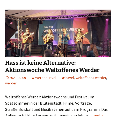
Hass ist keine Alternative:
Aktionswoche Weltoffenes Werder
2023-09-09
Werder Havel
havel
,
weltoffenes werder
,
werder
Weltoffenes Werder: Aktionswoche und Festival im
Spätsommer in der Blütenstadt. Filme, Vorträge,
Straßenfußball und Musik stehen auf dem Programm. Das
Anliegen ist klar: Lernen, miteinander zu leben.…
mehr