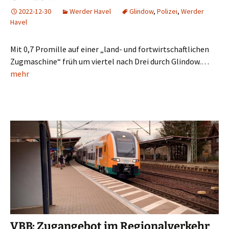
2022-12-30
Werder Havel
Glindow
,
Polizei
,
Werder
Havel
Mit 0,7 Promille auf einer „land- und fortwirtschaftlichen
Zugmaschine“ früh um viertel nach Drei durch Glindow.…
mehr
VBB: Zugangebot im Regionalverkehr