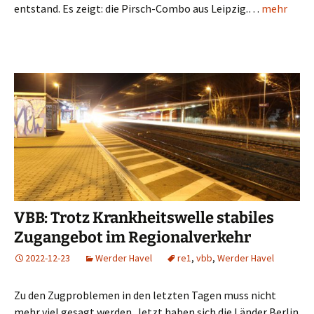
entstand. Es zeigt: die Pirsch-Combo aus Leipzig.…
mehr
VBB: Trotz Krankheitswelle stabiles
Zugangebot im Regionalverkehr
2022-12-23
Werder Havel
re1
,
vbb
,
Werder Havel
Zu den Zugproblemen in den letzten Tagen muss nicht
mehr viel gesagt werden. Jetzt haben sich die Länder Berlin