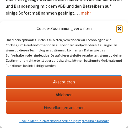
und Brandenburg mit dem VBB und den Betreibern auf
einige Sofortmaßnahmen geeinigt.…
mehr
Cookie-Zustimmung verwalten
Um dir ein optimales Erlebnis zu bieten, verwenden wir Technologien wie
Cookies, um Geräteinformationen zu speichern und/oder darauf zuzugreifen.
Wenn du diesen Technologien zustimmst, können wir Daten wie das
Surfverhalten oder eindeutige IDs auf dieser Website verarbeiten. Wenn du deine
Zustimmung nicht erteilst oder zurückziehst, können bestimmte Merkmale und
Funktionen beeinträchtigt werden.
Akzeptieren
Ablehnen
Einstellungen ansehen
Stadtverwaltung: Kunst- und
Kulturfonds für Kunstschaffende
Cookie-Richtlinie
Datenschutzerklärung
Impressum & Kontakt
2022-12-22
Werder Havel
kulturförderung
,
kunst kultur