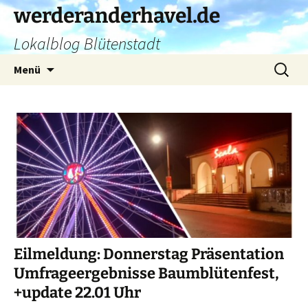
Zum
werderanderhavel.de
Inhalt
Lokalblog Blütenstadt
springen
Suchen
Menü
nach:
Eilmeldung: Donnerstag Präsentation
Umfrageergebnisse Baumblütenfest,
+update 22.01 Uhr