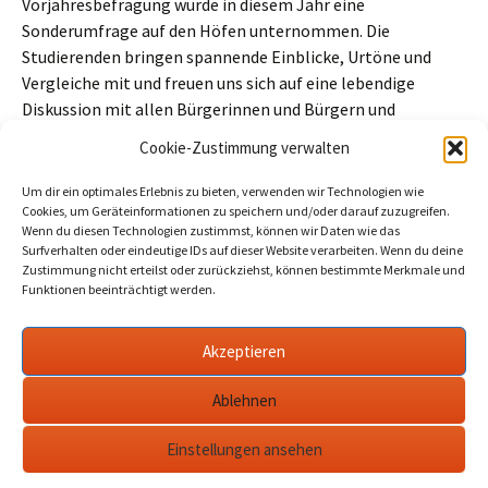
Vorjahresbefragung wurde in diesem Jahr eine
Sonderumfrage auf den Höfen unternommen. Die
Studierenden bringen spannende Einblicke, Urtöne und
Vergleiche mit und freuen uns sich auf eine lebendige
Diskussion mit allen Bürgerinnen und Bürgern und
Stadtverordneten.“
Cookie-Zustimmung verwalten
Beitragszähler (seit 02/03/2026, ohne Bots, Inkognito-Leser und
Um dir ein optimales Erlebnis zu bieten, verwenden wir Technologien wie
Cookie-Ablehner):
5
Cookies, um Geräteinformationen zu speichern und/oder darauf zuzugreifen.
Wenn du diesen Technologien zustimmst, können wir Daten wie das
Surfverhalten oder eindeutige IDs auf dieser Website verarbeiten. Wenn du deine
Zustimmung nicht erteilst oder zurückziehst, können bestimmte Merkmale und
Funktionen beeinträchtigt werden.
Beitragsnavigation
←
Rathaus: Neue Zielplanung für Erhalt des
Schlosspark Petzow
Akzeptieren
Dicker Engel am Kirchfenster beklaut:
Pressesch(l)au Werder KW24/24
→
Ablehnen
Einstellungen ansehen
Datenschutzerklärung
werderanderhavel.de