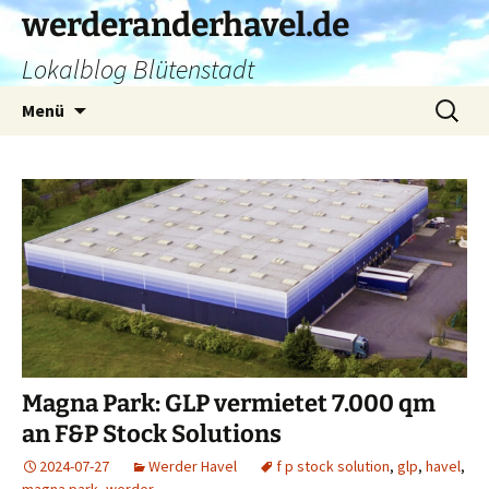
Zum
werderanderhavel.de
Inhalt
Lokalblog Blütenstadt
springen
Suchen
Menü
nach:
Magna Park: GLP vermietet 7.000 qm
an F&P Stock Solutions
2024-07-27
Werder Havel
f p stock solution
,
glp
,
havel
,