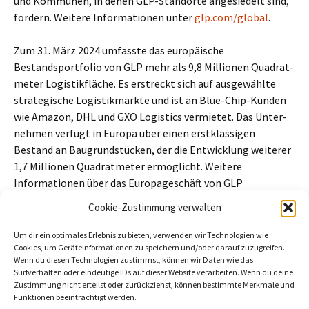
und Kommunen, in denen GLP-Standorte angesiedelt sind,
fördern. Weitere Informationen unter
glp.com/global
.
Zum 31. März 2024 umfasste das europäische
Bestandsportfolio von GLP mehr als 9,8 Millionen Quadrat­
meter Logistikfläche. Es erstreckt sich auf ausgewählte
strategi­sche Logistikmärkte und ist an Blue-Chip-Kunden
wie Amazon, DHL und GXO Logistics vermietet. Das Unter­
nehmen verfügt in Europa über einen erstklassigen
Bestand an Baugrund­stücken, der die Entwicklung weiterer
1,7 Millionen Quadratmeter ermöglicht. Weitere
Informatio­nen über das Europageschäft von GLP
unter
eu.glp.com/de/
.
Cookie-Zustimmung verwalten
Beitragszähler (seit 02/03/2026, ohne Bots, Inkognito-Leser und
Um dir ein optimales Erlebnis zu bieten, verwenden wir Technologien wie
Cookie-Ablehner):
6
Cookies, um Geräteinformationen zu speichern und/oder darauf zuzugreifen.
Wenn du diesen Technologien zustimmst, können wir Daten wie das
Surfverhalten oder eindeutige IDs auf dieser Website verarbeiten. Wenn du deine
Zustimmung nicht erteilst oder zurückziehst, können bestimmte Merkmale und
Funktionen beeinträchtigt werden.
←
Polizeimeldung: 40.000 Euro Schaden bei