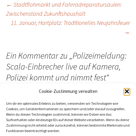
Beitragsnavigation
←
Stadtflohmarkt und Fahrradreparatursäulen:
Zwischenstand Zukunftshaushalt
11. Januar, Hartplatz: Traditionelles Neujahrsfeuer
→
Ein Kommentar zu „
Polizeimeldung:
Scala-Einbrecher live auf Kamera,
Polizei kommt und nimmt fest
“
Cookie-Zustimmung verwalten
Um dir ein optimales Erlebnis zu bieten, verwenden wir Technologien wie
Pingback:
Chinesisch, Grün Weiß, Dieb von Kamera ins
Cookies, um Geräteinformationen zu speichern und/oder darauf zuzugreifen.
Wenn du diesen Technologien zustimmst, können wir Daten wie das
Polizeiauto: Pressesch(l)au Werder KW02/25 -
Surfverhalten oder eindeutige IDs auf dieser Website verarbeiten. Wenn du deine
werderanderhavel.de
Zustimmung nicht erteilst oder zurückziehst, können bestimmte Merkmale und
Funktionen beeinträchtigt werden.