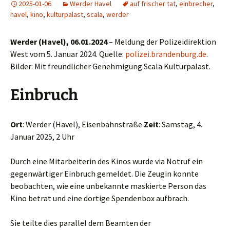
2025-01-06
Werder Havel
auf frischer tat
,
einbrecher
,
havel
,
kino
,
kulturpalast
,
scala
,
werder
Werder (Havel), 06.01.2024
– Meldung der Polizeidirektion
West vom 5. Januar 2024. Quelle:
polizei.brandenburg.de
.
Bilder: Mit freundlicher Genehmigung Scala Kulturpalast.
Einbruch
Ort
: Werder (Havel), Eisenbahnstraße
Zeit
: Samstag, 4.
Januar 2025, 2 Uhr
Durch eine Mitarbeiterin des Kinos wurde via Notruf ein
gegenwärtiger Einbruch gemeldet. Die Zeugin konnte
beobachten, wie eine unbekannte maskierte Person das
Kino betrat und eine dortige Spendenbox aufbrach.
Sie teilte dies parallel dem Beamten der