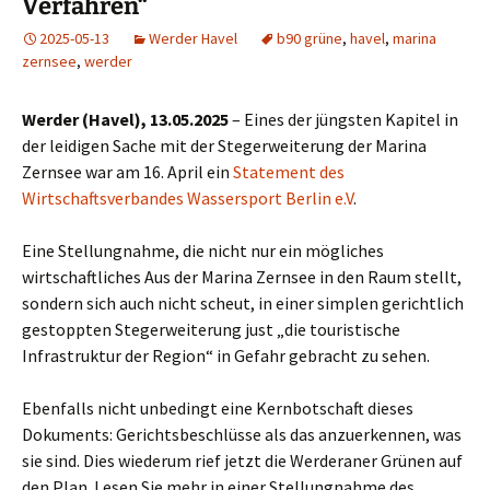
Verfahren“
2025-05-13
Werder Havel
b90 grüne
,
havel
,
marina
zernsee
,
werder
Werder (Havel), 13.05.2025
– Eines der jüngsten Kapitel in
der leidigen Sache mit der Stegerweiterung der Marina
Zernsee war am 16. April ein
Statement des
Wirtschaftsverbandes Wassersport Berlin e.V
.
Eine Stellungnahme, die nicht nur ein mögliches
wirtschaftliches Aus der Marina Zernsee in den Raum stellt,
sondern sich auch nicht scheut, in einer simplen gerichtlich
gestoppten Stegerweiterung just „die touristische
Infrastruktur der Region“ in Gefahr gebracht zu sehen.
Ebenfalls nicht unbedingt eine Kernbotschaft dieses
Dokuments: Gerichtsbeschlüsse als das anzuerkennen, was
sie sind. Dies wiederum rief jetzt die Werderaner Grünen auf
den Plan. Lesen Sie mehr in einer Stellungnahme des