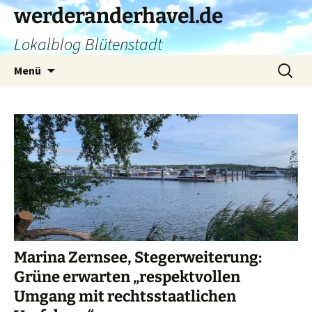
Zum
werderanderhavel.de
Inhalt
Lokalblog Blütenstadt
springen
Suchen
Menü
nach:
Marina Zernsee, Stegerweiterung:
Grüne erwarten „respektvollen
Umgang mit rechtsstaatlichen