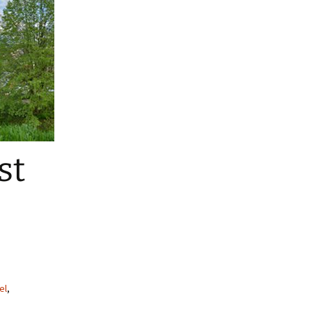
st
el
,