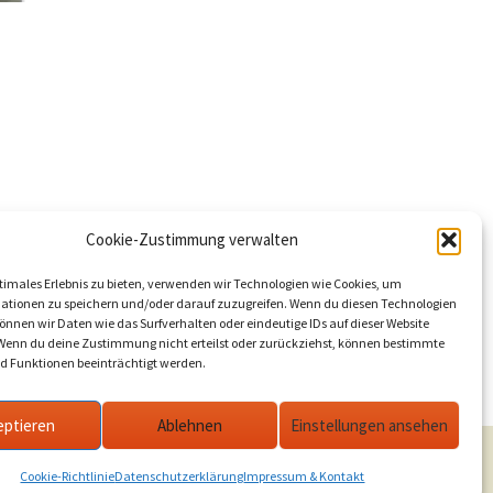
el
,
Cookie-Zustimmung verwalten
timales Erlebnis zu bieten, verwenden wir Technologien wie Cookies, um
ationen zu speichern und/oder darauf zuzugreifen. Wenn du diesen Technologien
pril in den
nnen wir Daten wie das Surfverhalten oder eindeutige IDs auf dieser Website
nbusse
 Wenn du deine Zustimmung nicht erteilst oder zurückziehst, können bestimmte
 Funktionen beeinträchtigt werden.
eptieren
Ablehnen
Einstellungen ansehen
Cookie-Richtlinie
Datenschutzerklärung
Impressum & Kontakt