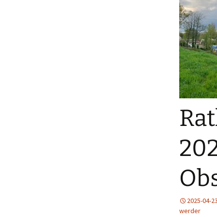
Rat
202
Obs
2025-04-2
werder