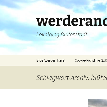
Zum
Inhalt
springen
werderand
Lokalblog Blütenstadt
Blog/werder_havel
Cookie-Richtlinie (EU
Schlagwort-Archiv: blüt