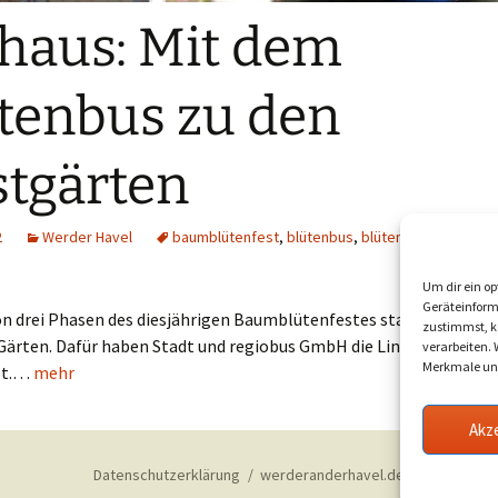
haus: Mit dem
tenbus zu den
tgärten
2
Werder Havel
baumblütenfest
,
blütenbus
,
blütenrundfahrt
,
hav
Um dir ein op
Geräteinform
on drei Phasen des diesjährigen Baumblütenfestes startet am 27. A
zustimmst, kö
Gärten. Dafür haben Stadt und regiobus GmbH die Linie der Blüte
verarbeiten.
Merkmale und
et.…
mehr
Akz
Datenschutzerklärung
werderanderhavel.de