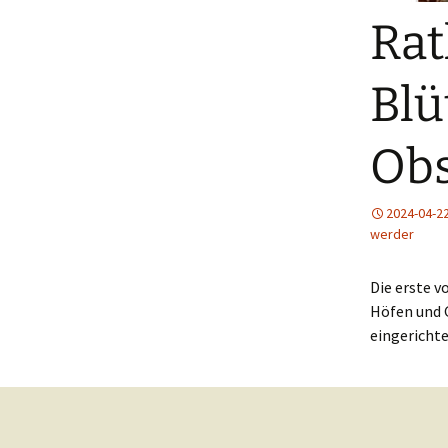
Rat
Blü
Obs
2024-04-2
werder
Die erste v
Höfen und 
eingericht