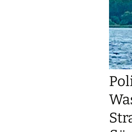
Pol
Was
Str