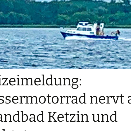
izeimeldung:
sermotorrad nervt
andbad Ketzin und