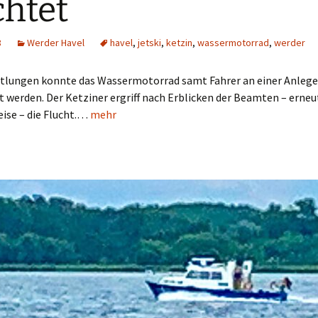
chtet
8
Werder Havel
havel
,
jetski
,
ketzin
,
wassermotorrad
,
werder
tlungen konnte das Wassermotorrad samt Fahrer an einer Anlege
t werden. Der Ketziner ergriff nach Erblicken der Beamten – erneu
ise – die Flucht.…
mehr