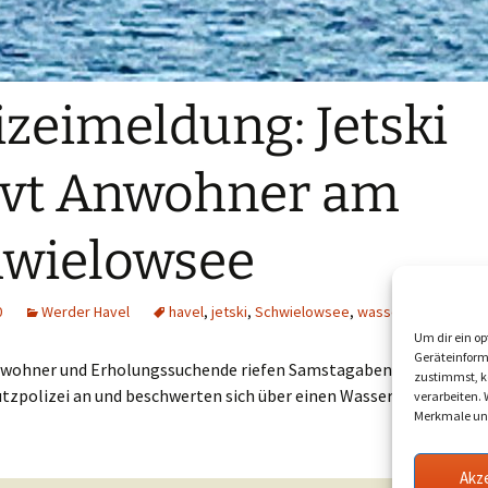
izeimeldung: Jetski
rvt Anwohner am
wielowsee
0
Werder Havel
havel
,
jetski
,
Schwielowsee
,
wassermotorrad
,
w
Um dir ein op
Geräteinform
wohner und Erholungssuchende riefen Samstagabend bei der
zustimmst, kö
tzpolizei an und beschwerten sich über einen Wassermotorradfa
verarbeiten.
Merkmale und
Akz