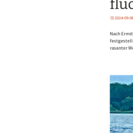
flü
2024-09-0
Nach Ermit
festgestell
rasanter We