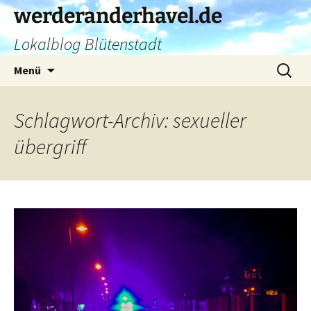
Zum
werderanderhavel.de
Inhalt
Lokalblog Blütenstadt
springen
Suchen
Menü
nach:
Schlagwort-Archiv: sexueller
übergriff