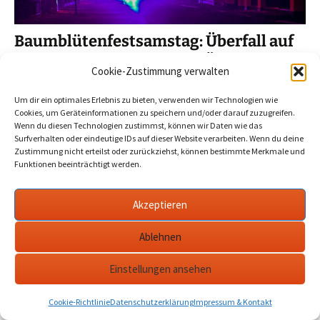
Baumblütenfestsamstag: Überfall auf
16-Jährige mit sexuellem Übergriff –
Cookie-Zustimmung verwalten
Polizei sucht Zeugen
Um dir ein optimales Erlebnis zu bieten, verwenden wir Technologien wie
2025-05-11
Werder Havel
baumblütenfest
,
havel
,
Cookies, um Geräteinformationen zu speichern und/oder darauf zuzugreifen.
Polizeimeldung
,
sexueller übergriff
,
werder
Wenn du diesen Technologien zustimmst, können wir Daten wie das
Surfverhalten oder eindeutige IDs auf dieser Website verarbeiten. Wenn du deine
Zustimmung nicht erteilst oder zurückziehst, können bestimmte Merkmale und
Mindestens drei männliche Personen sollen die Jugendliche
Funktionen beeinträchtigt werden.
von hinten überfallen, sie festgehalten und geschlagen
haben. Außerdem hätten sie an ihrer Bekleidung gezogen
Akzeptieren
und ihr unter die Kleidung gefasst.…
mehr
Ablehnen
Einstellungen ansehen
Datenschutzerklärung
werderanderhavel.de
Cookie-Richtlinie
Datenschutzerklärung
Impressum & Kontakt